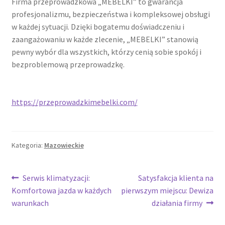
Firma przeprowadzkowa „MEBELKI” to gwarancja
profesjonalizmu, bezpieczeństwa i kompleksowej obsługi
w każdej sytuacji. Dzięki bogatemu doświadczeniu i
zaangażowaniu w każde zlecenie, „MEBELKI” stanowią
pewny wybór dla wszystkich, którzy cenią sobie spokój i
bezproblemową przeprowadzkę.
https://przeprowadzkimebelki.com/
Kategoria:
Mazowieckie
Nawigacja
Poprzedni
Następny
Serwis klimatyzacji:
Satysfakcja klienta na
wpis:
wpis:
Komfortowa jazda w każdych
pierwszym miejscu: Dewiza
wpisu
warunkach
działania firmy