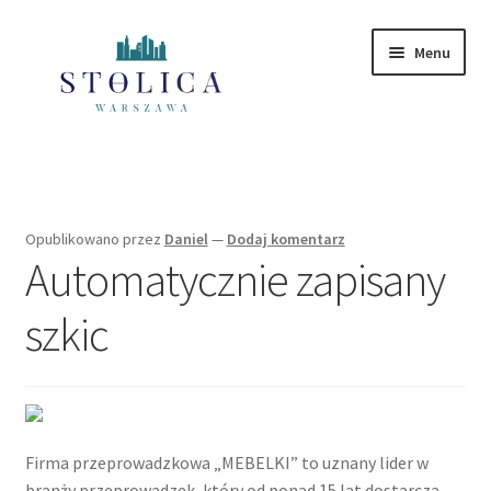
Przejdź
Przejdź
Menu
do
do
nawigacji
treści
Strona główna
Mazowieckie
Opublikowano
przez
Daniel
—
Dodaj komentarz
Automatycznie zapisany
Polityka Prywatności
szkic
Firma przeprowadzkowa „MEBELKI” to uznany lider w
branży przeprowadzek, który od ponad 15 lat dostarcza