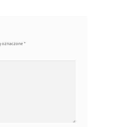
ą oznaczone
*