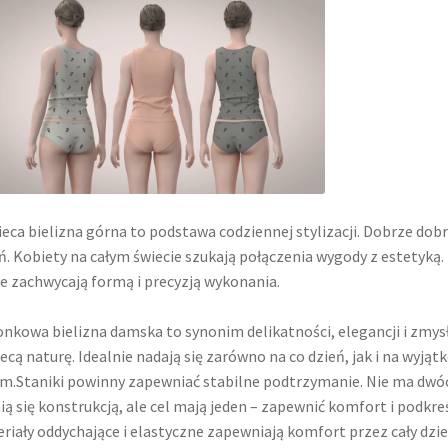
eca bielizna górna to podstawa codziennej stylizacji. Dobrze do
ń. Kobiety na całym świecie szukają połączenia wygody z estetyką.
e zachwycają formą i precyzją wykonania.
nkowa bielizna damska to synonim delikatności, elegancji i zmys
ecą naturę. Idealnie nadają się zarówno na co dzień, jak i na wy
m.Staniki powinny zapewniać stabilne podtrzymanie. Nie ma dwóc
ią się konstrukcją, ale cel mają jeden – zapewnić komfort i podkre
riały oddychające i elastyczne zapewniają komfort przez cały dzień