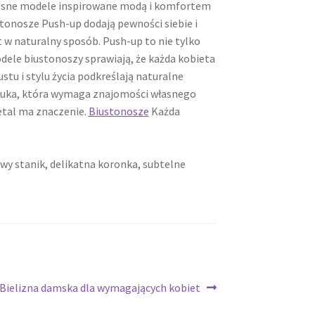
czesne modele inspirowane modą i komfortem
iustonosze Push-up dodają pewności siebie i
t w naturalny sposób. Push-up to nie tylko
ele biustonoszy sprawiają, że każda kobieta
tu i stylu życia podkreślają naturalne
sztuka, która wymaga znajomości własnego
detal ma znaczenie.
Biustonosze
Każda
wy stanik, delikatna koronka, subtelne
Następny
Bielizna damska dla wymagających kobiet
wpis: