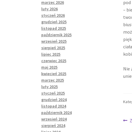
pod 
marzec 2026
luty 2026
– bi
styczeń 2026
twor
grudzień 2025
bius
listopad 2025
może
październik 2025
pięk
wrzesień 2025
ciał
sierpień 2025
kobi
lipiec 2025
czerwiec 2025
maj 2025
Nie 
kwiecień 2025
unie
marzec 2025
luty 2025
styczeń 2025
grudzień 2024
Kate
listopad 2024
październik 2024
wrzesień 2024
Na
P
Z
sierpień 2024
w