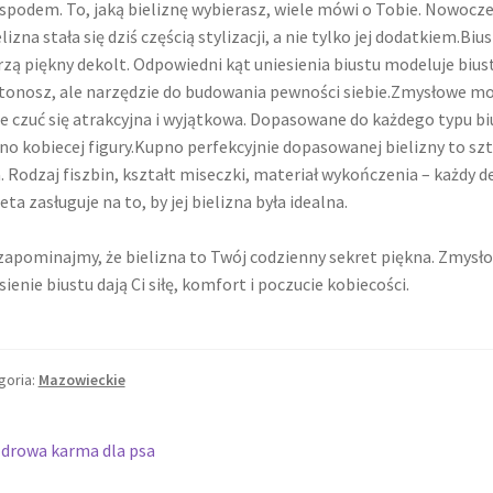
spodem. To, jaką bieliznę wybierasz, wiele mówi o Tobie. Nowo
elizna stała się dziś częścią stylizacji, a nie tylko jej dodatkiem.B
zą piękny dekolt. Odpowiedni kąt uniesienia biustu modeluje bius
tonosz, ale narzędzie do budowania pewności siebie.Zmysłowe mod
 czuć się atrakcyjna i wyjątkowa. Dopasowane do każdego typu bius
no kobiecej figury.Kupno perfekcyjnie dopasowanej bielizny to 
a. Rodzaj fiszbin, kształt miseczki, materiał wykończenia – każdy 
eta zasługuje na to, by jej bielizna była idealna.
zapominajmy, że bielizna to Twój codzienny sekret piękna. Zmysło
sienie biustu dają Ci siłę, komfort i poczucie kobiecości.
goria:
Mazowieckie
wigacja
oprzedni
drowa karma dla psa
pis: