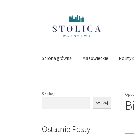
Przejdź
Przejdź
do
do
nawigacji
treści
Strona główna
Mazowieckie
Polity
Szukaj
Opub
B
Szukaj
Ostatnie Posty