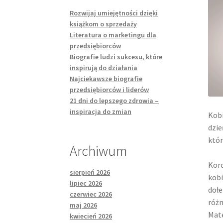
Rozwijaj umiejętności dzięki
książkom o sprzedaży
Literatura o marketingu dla
przedsiębiorców
Biografie ludzi sukcesu, które
inspirują do działania
Najciekawsze biografie
przedsiębiorców i liderów
21 dni do lepszego zdrowia –
inspiracja do zmian
Kobi
dzie
któr
Archiwum
Koro
sierpień 2026
kobi
lipiec 2026
dołe
czerwiec 2026
różn
maj 2026
Mate
kwiecień 2026