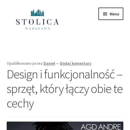
Przejdź
Przejdź
Menu
do
do
nawigacji
treści
Strona główna
Mazowieckie
Opublikowano
przez
Daniel
—
Dodaj komentarz
Design i funkcjonalność –
Polityka Prywatności
sprzęt, który łączy obie te
cechy