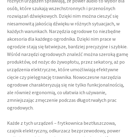
różnych urządzeń sprawiają, że power audio to wybór dla
osób, które szukają wszechstronnych i przenośnych
rozwiązań dźwiękowych. Dzięki nim można cieszyć się
niesamowitą jakością dźwięku w różnych sytuacjach, w
każdych warunkach. Narzędzia ogrodowe to niezbędne
akcesoria dla każdego ogrodnika. Dzięki nim prace w
ogrodzie stają się łatwiejsze, bardziej precyzyjne i szybkie.
Wśród narzędzi ogrodowych znaleźć można szeroką gamę
produktów, od nożyc do żywopłotu, przez sekatory, aż po
urządzenia elektryczne, które umożliwiają efektywne
cięcie czy pielęgnację trawnika. Nowoczesne narzędzia
ogrodowe charakteryzują się nie tylko funkcjonalnością,
ale również ergonomią, co ułatwia ich używanie,
zmniejszając zmęczenie podczas długotrwałych prac
ogrodowych.
Każde z tych urządzeń – frytkownica beztłuszczowa,
czajnik elektryczny, odkurzacz bezprzewodowy, power