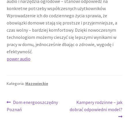
audio i narzędzia ogrodowe – stanowi odpowiedź na
konkretne potrzeby współczesnych użytkowników.
Wprowadzenie ich do codziennego życia sprawia, że
obowiązki domowe stają się prostsze i przyjemniejsze, a
czas wolny – bardziej komfortowy. Dzięki nowoczesnym
technologiom możemy cieszyć się lepszymi wynikami w
pracy w domu, jednocześnie dbając o zdrowie, wygodę i
efektywność.
power audio
Kategoria:
Mazowieckie
Nawigacja
Poprzedni
Następny
Dom energooszczędny
Kampery rodzinne – jak
wpis:
wpis:
Poznań
dobrać odpowiedni model?
wpisu