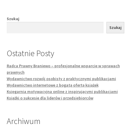
Szukaj
Szukaj
Ostatnie Posty
Radca Prawny Braniewo – profesjonalne wsparcie w sprawach
prawnych
Wydawnictwo rozwój osobisty z praktycznymi publikacjami
Wydawnictwo internetowe z bogatą ofertą książek
Księgarnia motywacyjna online z inspirującymi publikacjami
Książki o sukcesie dla liderów i przedsiębiorców
Archiwum