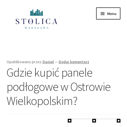
Przejdź
Przejdź
Menu
do
do
nawigacji
treści
Strona główna
Mazowieckie
Opublikowano
przez
Daniel
—
Dodaj komentarz
Gdzie kupić panele
Polityka Prywatności
podłogowe w Ostrowie
Wielkopolskim?