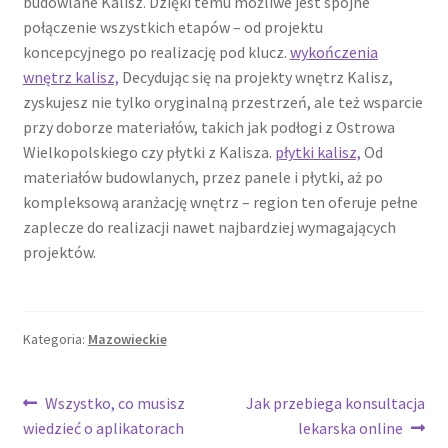
budowlane Kalisz. Dzięki temu możliwe jest spójne
połączenie wszystkich etapów – od projektu
koncepcyjnego po realizację pod klucz.
wykończenia
wnętrz kalisz,
Decydując się na projekty wnętrz Kalisz,
zyskujesz nie tylko oryginalną przestrzeń, ale też wsparcie
przy doborze materiałów, takich jak podłogi z Ostrowa
Wielkopolskiego czy płytki z Kalisza.
płytki kalisz,
Od
materiałów budowlanych, przez panele i płytki, aż po
kompleksową aranżację wnętrz – region ten oferuje pełne
zaplecze do realizacji nawet najbardziej wymagających
projektów.
Kategoria:
Mazowieckie
Nawigacja
Poprzedni
Następny
Wszystko, co musisz
Jak przebiega konsultacja
wpis:
wpis:
wiedzieć o aplikatorach
lekarska online
wpisu