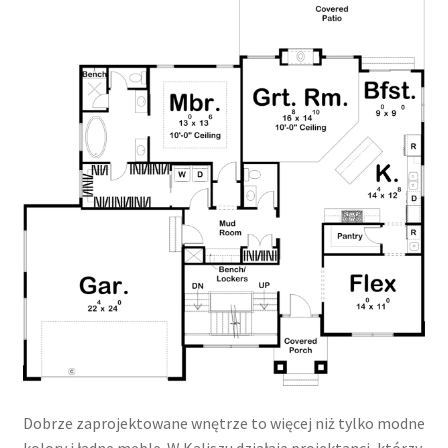
Dobrze zaprojektowane wnętrze to więcej niż tylko modne