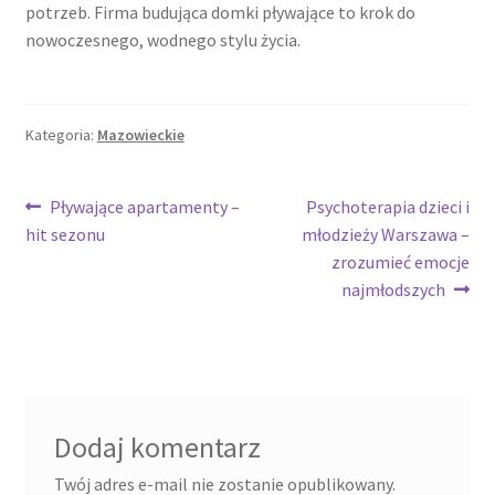
potrzeb. Firma budująca domki pływające to krok do
nowoczesnego, wodnego stylu życia.
Kategoria:
Mazowieckie
Nawigacja
Poprzedni
Następny
Pływające apartamenty –
Psychoterapia dzieci i
wpis:
wpis:
hit sezonu
młodzieży Warszawa –
wpisu
zrozumieć emocje
najmłodszych
Dodaj komentarz
Twój adres e-mail nie zostanie opublikowany.