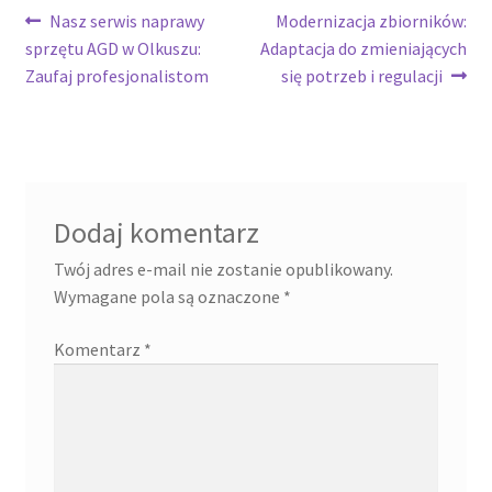
Nawigacja
Poprzedni
Następny
Nasz serwis naprawy
Modernizacja zbiorników:
wpis:
wpis:
sprzętu AGD w Olkuszu:
Adaptacja do zmieniających
wpisu
Zaufaj profesjonalistom
się potrzeb i regulacji
Dodaj komentarz
Twój adres e-mail nie zostanie opublikowany.
Wymagane pola są oznaczone
*
Komentarz
*