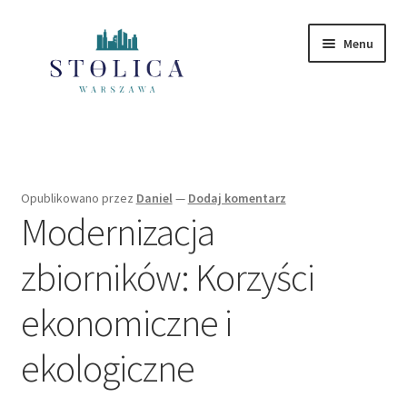
Przejdź
Przejdź
Menu
do
do
nawigacji
treści
Strona główna
Mazowieckie
Opublikowano
przez
Daniel
—
Dodaj komentarz
Modernizacja
Polityka Prywatności
zbiorników: Korzyści
ekonomiczne i
ekologiczne