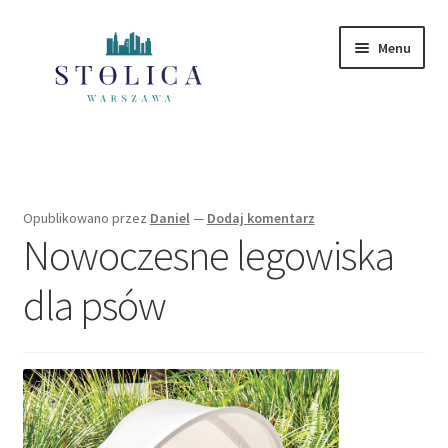
Przejdź
Przejdź
Menu
do
do
nawigacji
treści
Strona główna
Mazowieckie
Opublikowano
przez
Daniel
—
Dodaj komentarz
Nowoczesne legowiska
Polityka Prywatności
dla psów