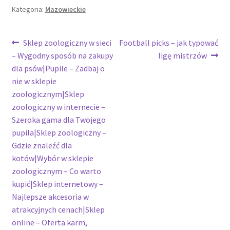
Kategoria:
Mazowieckie
Nawigacja
Poprzedni
Następny
Sklep zoologiczny w sieci
Football picks – jak typować
wpis:
wpis:
– Wygodny sposób na zakupy
ligę mistrzów
wpisu
dla psów|Pupile – Zadbaj o
nie w sklepie
zoologicznym|Sklep
zoologiczny w internecie –
Szeroka gama dla Twojego
pupila|Sklep zoologiczny –
Gdzie znaleźć dla
kotów|Wybór w sklepie
zoologicznym – Co warto
kupić|Sklep internetowy –
Najlepsze akcesoria w
atrakcyjnych cenach|Sklep
online – Oferta karm,