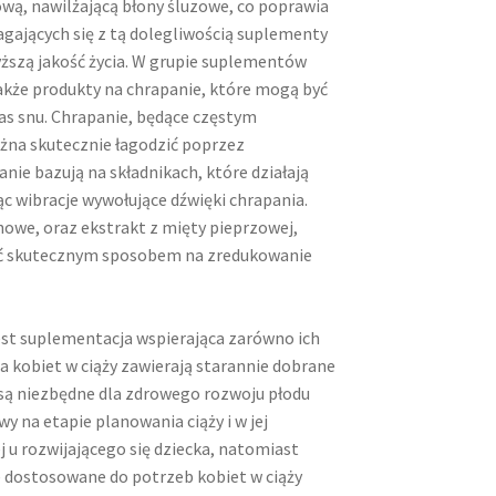
ową, nawilżającą błony śluzowe, co poprawia
gających się z tą dolegliwością suplementy
yższą jakość życia. W grupie suplementów
kże produkty na chrapanie, które mogą być
s snu. Chrapanie, będące częstym
żna skutecznie łagodzić poprzez
e bazują na składnikach, które działają
ąc wibracje wywołujące dźwięki chrapania.
howe, oraz ekstrakt z mięty pieprzowej,
yć skutecznym sposobem na zredukowanie
est suplementacja wspierająca zarówno ich
a kobiet w ciąży zawierają starannie dobrane
re są niezbędne dla zdrowego rozwoju płodu
y na etapie planowania ciąży i w jej
 rozwijającego się dziecka, natomiast
 dostosowane do potrzeb kobiet w ciąży