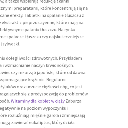
, a także wspierają redukcję tkanki
ycznymi preparatami, które koncentrują się na
czne efekty. Tabletki na spalanie tłuszczu z
y ekstrakt z pieprzu cayenne, które mają na
fektywnym spalaniu tłuszczu. Na rynku
ne spalacze tłuszczu czy najskuteczniejsze
 sylwetki.
iu dolegliwości zdrowotnych. Przykładem
ia i wzmacnianie naczyń krwionośnych.
anowiec czy miłorząb japoński, które od dawna
 wspomagające krążenie. Regularne
aków oraz uczucie ciężkości nóg, co jest
magających się z predyspozycją do problemów
 osób.
Witaminy dla kobiet w ciąży
Zaburza
c negatywnie na poziom wypoczynku i
óre rozluźniają mięśnie gardła i zmniejszają
ogą zawierać eukaliptus, który działa