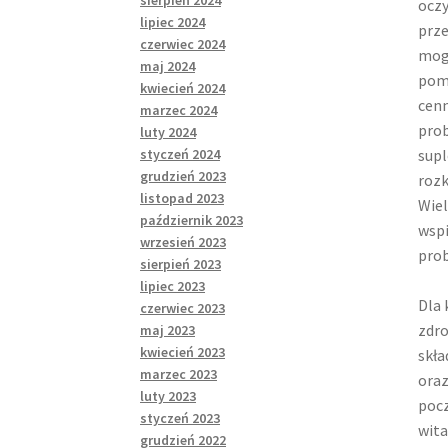
sierpień 2024
oczy
lipiec 2024
prze
czerwiec 2024
mogą
maj 2024
pomo
kwiecień 2024
cenn
marzec 2024
prob
luty 2024
styczeń 2024
supl
grudzień 2023
rozk
listopad 2023
Wiel
październik 2023
wspi
wrzesień 2023
prob
sierpień 2023
lipiec 2023
Dla 
czerwiec 2023
zdro
maj 2023
kwiecień 2023
skła
marzec 2023
oraz
luty 2023
pocz
styczeń 2023
wita
grudzień 2022