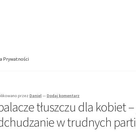
ka Prywatności
likowano
przez
Daniel
—
Dodaj komentarz
palacze tłuszczu dla kobiet –
dchudzanie w trudnych parti