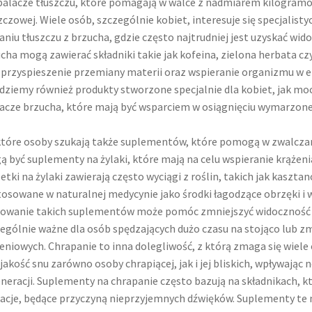
palacze tłuszczu, które pomagają w walce z nadmiarem kilogramów
zczowej. Wiele osób, szczególnie kobiet, interesuje się specjalist
aniu tłuszczu z brzucha, gdzie często najtrudniej jest uzyskać wido
cha mogą zawierać składniki takie jak kofeina, zielona herbata cz
 przyspieszenie przemiany materii oraz wspieranie organizmu w e
dziemy również produkty stworzone specjalnie dla kobiet, jak moc
acze brzucha, które mają być wsparciem w osiągnięciu wymarzonej
tóre osoby szukają także suplementów, które pomogą w zwalczan
 być suplementy na żylaki, które mają na celu wspieranie krążen
etki na żylaki zawierają często wyciągi z roślin, takich jak kaszt
tosowane w naturalnej medycynie jako środki łagodzące obrzęki i
owanie takich suplementów może pomóc zmniejszyć widoczność żyl
ególnie ważne dla osób spędzających dużo czasu na stojąco lub z
eniowych. Chrapanie to inna dolegliwość, z którą zmaga się wiele
jakość snu zarówno osoby chrapiącej, jak i jej bliskich, wpływają
neracji. Suplementy na chrapanie często bazują na składnikach, kt
acje, będące przyczyną nieprzyjemnych dźwięków. Suplementy te m