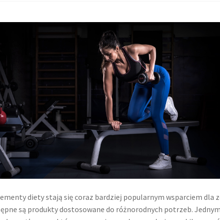
ementy diety stają się coraz bardziej popularnym wsparciem dla 
ępne są produkty dostosowane do różnorodnych potrzeb. Jednym