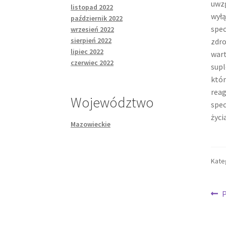
uwzg
listopad 2022
wyłą
październik 2022
spec
wrzesień 2022
sierpień 2022
zdro
lipiec 2022
wart
czerwiec 2022
supl
któr
reag
Województwo
spec
życi
Mazowieckie
Kate
Na
P
w
wp