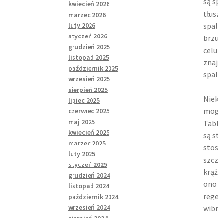
są s
kwiecień 2026
tłus
marzec 2026
luty 2026
spal
styczeń 2026
brzu
grudzień 2025
celu
listopad 2025
znaj
październik 2025
spal
wrzesień 2025
sierpień 2025
Niek
lipiec 2025
mogą
czerwiec 2025
maj 2025
Tabl
kwiecień 2025
są s
marzec 2025
stos
luty 2025
szcz
styczeń 2025
krąż
grudzień 2024
ono 
listopad 2024
rege
październik 2024
wrzesień 2024
wibr