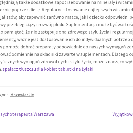
lędniają także dodatkowe zapotrzebowanie na minerały i witamin
cznie poprzez dietę. Regularne stosowanie najlepszych witamin d
jalistów, aby zapewnić zarówno matce, jak i dziecku odpowiedni 
wy przebieg ciąży i rozwój płodu. Suplementacja może być wartoś
o pamiętać, że nie zastępuje ona zdrowego stylu życia i regularnej
ementy, ważne jest dostosowanie ich do indywidualnych potrzeb or
y pomoże dobrać preparaty odpowiednie do naszych wymagań zdro
ować odmiennie na składniki zawarte w suplementach. Dlatego 
yficznych wymagań zdrowotnych i stylu życia, może znacząco wpły
a.
spalacz tłuszczu dla kobiet
tabletki na żylaki
goria:
Mazowieckie
wigacja
oprzedni
Następny
Psychoterapeuta Warszawa
Wyjątkowe
pis:
wpis:
isu