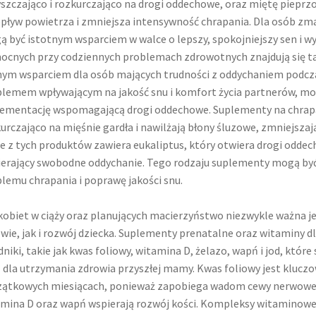
szczająco i rozkurczająco na drogi oddechowe, oraz miętę pieprz
pływ powietrza i zmniejsza intensywność chrapania. Dla osób zma
 być istotnym wsparciem w walce o lepszy, spokojniejszy sen i w
cnych przy codziennych problemach zdrowotnych znajdują się ta
ym wsparciem dla osób mających trudności z oddychaniem podcza
lemem wpływającym na jakość snu i komfort życia partnerów, mo
ementację wspomagającą drogi oddechowe. Suplementy na chrapani
urczająco na mięśnie gardła i nawilżają błony śluzowe, zmniejszaj
e z tych produktów zawiera eukaliptus, który otwiera drogi oddec
erający swobodne oddychanie. Tego rodzaju suplementy mogą b
lemu chrapania i poprawę jakości snu.
kobiet w ciąży oraz planujących macierzyństwo niezwykle ważna j
wie, jak i rozwój dziecka. Suplementy prenatalne oraz witaminy dl
dniki, takie jak kwas foliowy, witamina D, żelazo, wapń i jod, któ
 dla utrzymania zdrowia przyszłej mamy. Kwas foliowy jest kluczow
ątkowych miesiącach, ponieważ zapobiega wadom cewy nerwowej u
mina D oraz wapń wspierają rozwój kości. Kompleksy witaminowe