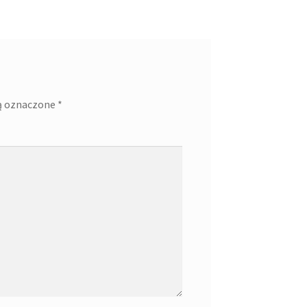
ą oznaczone
*