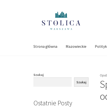
Przejdź
Przejdź
do
do
nawigacji
treści
Strona główna
Mazowieckie
Polity
Szukaj
Opub
S
Szukaj
o
Ostatnie Posty