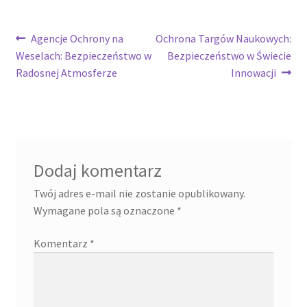
Nawigacja
Poprzedni
Następny
Agencje Ochrony na
Ochrona Targów Naukowych:
wpis:
wpis:
Weselach: Bezpieczeństwo w
Bezpieczeństwo w Świecie
wpisu
Radosnej Atmosferze
Innowacji
Dodaj komentarz
Twój adres e-mail nie zostanie opublikowany.
Wymagane pola są oznaczone
*
Komentarz
*