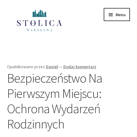
Przejdź
Przejdź
Menu
do
do
nawigacji
treści
Strona główna
Mazowieckie
Opublikowano
przez
Daniel
—
Dodaj komentarz
Bezpieczeństwo Na
Polityka Prywatności
Pierwszym Miejscu:
Ochrona Wydarzeń
Rodzinnych