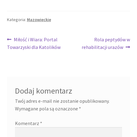
Kategoria:
Mazowieckie
Nawigacja
Poprzedni
Następny
Miłość i Wiara: Portal
Rola peptydów w
wpis:
wpis:
Towarzyski dla Katolików
rehabilitacji urazów
wpisu
Dodaj komentarz
Twój adres e-mail nie zostanie opublikowany.
Wymagane pola są oznaczone
*
Komentarz
*