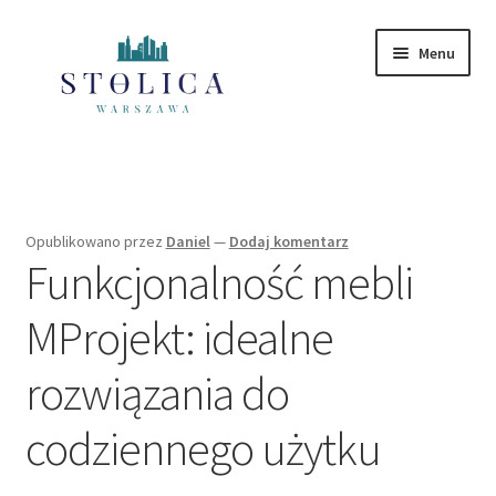
Przejdź
Przejdź
Menu
do
do
nawigacji
treści
Strona główna
Mazowieckie
Opublikowano
przez
Daniel
—
Dodaj komentarz
Funkcjonalność mebli
Polityka Prywatności
MProjekt: idealne
rozwiązania do
codziennego użytku