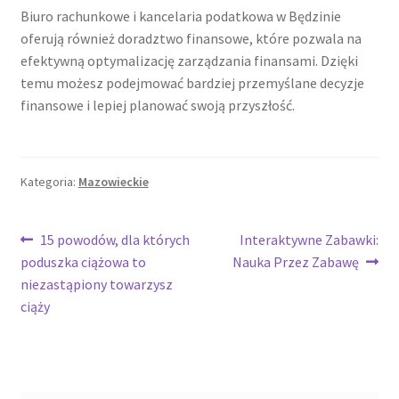
Biuro rachunkowe i kancelaria podatkowa w Będzinie
oferują również doradztwo finansowe, które pozwala na
efektywną optymalizację zarządzania finansami. Dzięki
temu możesz podejmować bardziej przemyślane decyzje
finansowe i lepiej planować swoją przyszłość.
Kategoria:
Mazowieckie
Nawigacja
Poprzedni
Następny
15 powodów, dla których
Interaktywne Zabawki:
wpis:
wpis:
poduszka ciążowa to
Nauka Przez Zabawę
wpisu
niezastąpiony towarzysz
ciąży