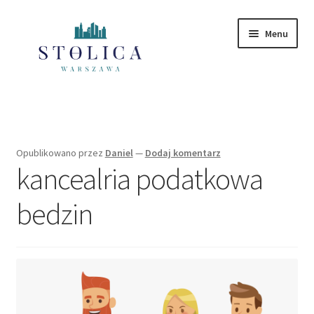
Przejdź
Przejdź
Menu
do
do
nawigacji
treści
Strona główna
Mazowieckie
Opublikowano
przez
Daniel
—
Dodaj komentarz
kancealria podatkowa
Polityka Prywatności
bedzin