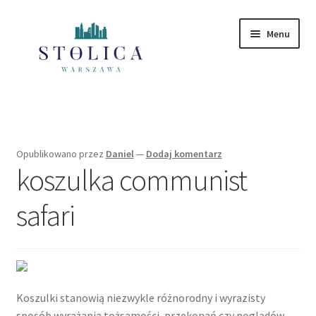
Przejdź
Przejdź
Menu
do
do
nawigacji
treści
Strona główna
Mazowieckie
Opublikowano
przez
Daniel
—
Dodaj komentarz
koszulka communist
Polityka Prywatności
safari
Koszulki stanowią niezwykle różnorodny i wyrazisty
sposób wyrażania tożsamości, przekonań czy poglądów.