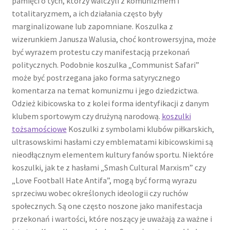
pamięci o tych, którzy walczyli z komunizmem i
totalitaryzmem, a ich działania często były
marginalizowane lub zapomniane. Koszulka z
wizerunkiem Janusza Walusia, choć kontrowersyjna, może
być wyrazem protestu czy manifestacją przekonań
politycznych. Podobnie koszulka „Communist Safari”
może być postrzegana jako forma satyrycznego
komentarza na temat komunizmu i jego dziedzictwa.
Odzież kibicowska to z kolei forma identyfikacji z danym
klubem sportowym czy drużyną narodową.
koszulki
tożsamościowe
Koszulki z symbolami klubów piłkarskich,
ultrasowskimi hasłami czy emblematami kibicowskimi są
nieodłącznym elementem kultury fanów sportu. Niektóre
koszulki, jak te z hasłami „Smash Cultural Marxism” czy
„Love Football Hate Antifa”, mogą być formą wyrazu
sprzeciwu wobec określonych ideologii czy ruchów
społecznych. Są one często noszone jako manifestacja
przekonań i wartości, które noszący je uważają za ważne i