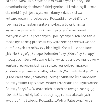
istotne. Koszulka z symbolem Swarożyca to przykład
odwołania się do słowiańskiej symboliki i mitologii, która
dla niektórych jest wyrazem dumy z dziedzictwa
kulturowego i narodowego. Koszulki anty LGBT, jak
również te z hasłami anty-antyfascystowskimi, są
wyrazem pewnych przekonań i poglądów na temat
różnych kwestii społecznych i politycznych. Ich noszenie
może być formą protestu czy wyrazem sprzeciwu wobec
określonych trendów czy ideologii. Koszulki z napisami
„Me Ne Frego”, „Europe Defender” czy „Obrońcy Europy”
mogą być interpretowane jako wyraz patriotyzmu, obrony
wartości europejskich czy sprzeciwu wobec migracji i
globalizacji. Inne koszulki, takie jak „Wolna Palestyna” czy
„Free Palestine”, stanowią formę solidarności z narodem
palestyńskim i sprzeciwu wobec izraelskiej polityki wobec
Palestyńczyków. W ostatnich latach na uwagę zasługują
również koszulki, które podejmują temat aktualnych
wydarzeń na świecie. Koszulka „Wolna Palestyna” oraz