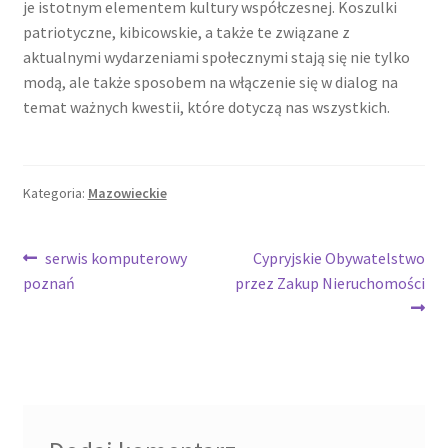
je istotnym elementem kultury współczesnej. Koszulki
patriotyczne, kibicowskie, a także te związane z
aktualnymi wydarzeniami społecznymi stają się nie tylko
modą, ale także sposobem na włączenie się w dialog na
temat ważnych kwestii, które dotyczą nas wszystkich.
Kategoria:
Mazowieckie
Nawigacja
Poprzedni
Następny
serwis komputerowy
Cypryjskie Obywatelstwo
wpis:
wpis:
poznań
przez Zakup Nieruchomości
wpisu