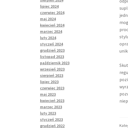
sierpień 2024
odpo
lipiec 2024
supl
czerwiec 2024
jedn
maj 2024
mogą
kwiecień 2024
proc
marzec 2024
styl
luty 2024
opra
styczeń 2024
grudzień 2023
uni
listopad 2023
październik 2023
Skut
wrzesień 2023
regu
sierpień 2023
pozi
lipiec 2023
wyrz
czerwiec 2023
pozw
maj 2023
niep
kwiecień 2023
marzec 2023
luty 2023
styczeń 2023
Kate
grudzień 2022