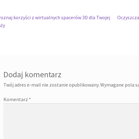
wigacja
oprzedni
Następny
oznaj korzyści z wirtualnych spacerów 3D dla Twojej
Oczyszcza
pis:
wpis:
nży
isu
Dodaj komentarz
Twój adres e-mail nie zostanie opublikowany.
Wymagane pola s
Komentarz
*