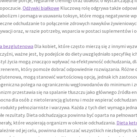
wiednie porcje, regularne treningi oraz dbałość o wystarczającą il
opoczucie.
Odżywki białkowe
Kluczową rolę odgrywa także odpowi
bolizm i pomaga w usuwaniu toksyn, które mogą negatywnie wpł
eczne odchudzanie to połączenie zdrowych nawyków żywieniowych,
wacji oraz, w razie potrzeby, wsparcia w postaci suplementów i 
ta bezglutenowa
Dla kobiet, które często mierzą się z innymi wy
zyźni, ważne jest, by podejście do diety uwzględniało specyfikę 
styl życia mogą znacząco wpływać na efektywność odchudzania, dl
trenerem, który pomoże dobrać odpowiednie rozwiązania. Różne die
lutenowa, mogą stanowić wartościową opcję, jednak ich zastoso
geniczna polega na ograniczeniu węglowodanów do minimum i zwię
nizm przestawia się na spalanie tłuszczu jako głównego źródła ene
cna dla osób z nietolerancją glutenu i może wspierać odchudzani
produkty pełnoziarniste i warzywa. Każda z tych diet wymaga jedn
łe rezultaty. Dieta odchudzająca powinna być oparta na pełnowa
nerały, które wspierają organizm w okresie odchudzania.
Dieta ket
ależnie od jej celu, powinna dostarczać wszystkich niezbędnych s