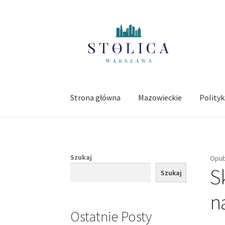
Przejdź
Przejdź
do
do
nawigacji
treści
Strona główna
Mazowieckie
Polity
Szukaj
Opub
S
Szukaj
n
Ostatnie Posty