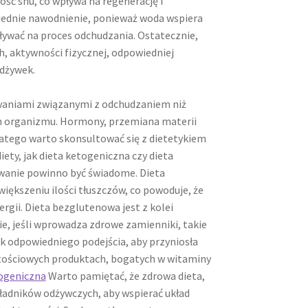
ość snu, co wpływa na regenerację i
ednie nawodnienie, ponieważ woda wspiera
ywać na proces odchudzania. Ostatecznie,
 aktywności fizycznej, odpowiedniej
odżywek.
zwaniami związanymi z odchudzaniem niż
ich organizmu. Hormony, przemiana materii
atego warto skonsultować się z dietetykiem
ty, jak dieta ketogeniczna czy dieta
wanie powinno być świadome. Dieta
kszeniu ilości tłuszczów, co powoduje, że
rgii. Dieta bezglutenowa jest z kolei
e, jeśli wprowadza zdrowe zamienniki, takie
ak odpowiedniego podejścia, aby przyniosła
rtościowych produktach, bogatych w witaminy
ogeniczna
Warto pamiętać, że zdrowa dieta,
kładników odżywczych, aby wspierać układ