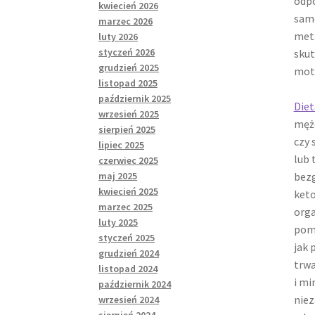
odpo
kwiecień 2026
sam
marzec 2026
meta
luty 2026
styczeń 2026
skut
grudzień 2025
moty
listopad 2025
październik 2025
Die
wrzesień 2025
mężc
sierpień 2025
czy 
lipiec 2025
lub 
czerwiec 2025
bezg
maj 2025
kwiecień 2025
keto
marzec 2025
orga
luty 2025
pomo
styczeń 2025
jak 
grudzień 2024
trwa
listopad 2024
i mi
październik 2024
niez
wrzesień 2024