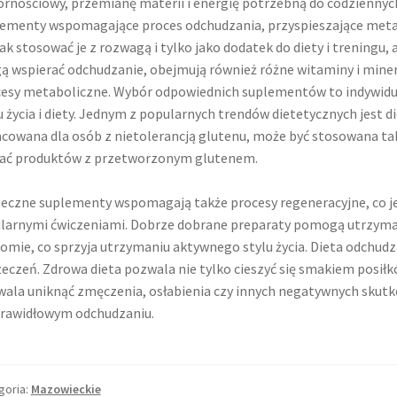
rnościowy, przemianę materii i energię potrzebną do codziennych
ementy wspomagające proces odchudzania, przyspieszające meta
ak stosować je z rozwagą i tylko jako dodatek do diety i treningu, 
 wspierać odchudzanie, obejmują również różne witaminy i miner
esy metaboliczne. Wybór odpowiednich suplementów to indywidua
u życia i diety. Jednym z popularnych trendów dietetycznych jest 
cowana dla osób z nietolerancją glutenu, może być stosowana tak
kać produktów z przetworzonym glutenem.
eczne suplementy wspomagają także procesy regeneracyjne, co jes
larnymi ćwiczeniami. Dobrze dobrane preparaty pomogą utrzyma
omie, co sprzyja utrzymaniu aktywnego stylu życia. Dieta odchud
eczeń. Zdrowa dieta pozwala nie tylko cieszyć się smakiem posiłk
ala uniknąć zmęczenia, osłabienia czy innych negatywnych skutków
rawidłowym odchudzaniu.
goria:
Mazowieckie