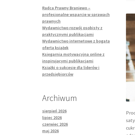
Radca Prawny Braniewo –
profesjonalne wsparcie w sprawach
prawnych
Wydawnictwo rozwój osobisty z
praktycznymi publikacjami
Wydawnictwo internetowe z bogatą
ofertą książek
Księgarnia motywacyjna online z
inspirującymi publikacjami
Książki o sukcesie dla liderów i
przedsiębiorców
Archiwum
sierpień 2026
Proc
lipiec 2026
saty
czerwiec 2026
cukr
maj 2026