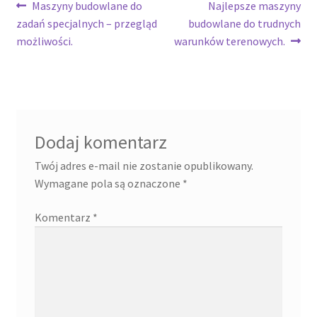
Nawigacja
Poprzedni
Następny
Maszyny budowlane do
Najlepsze maszyny
wpis:
wpis:
zadań specjalnych – przegląd
budowlane do trudnych
wpisu
możliwości.
warunków terenowych.
Dodaj komentarz
Twój adres e-mail nie zostanie opublikowany.
Wymagane pola są oznaczone
*
Komentarz
*