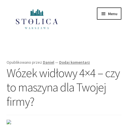
Przejdź
Przejdź
Menu
do
do
nawigacji
treści
Strona główna
Mazowieckie
Opublikowano
przez
Daniel
—
Dodaj komentarz
Wózek widłowy 4×4 – czy
Polityka Prywatności
to maszyna dla Twojej
firmy?