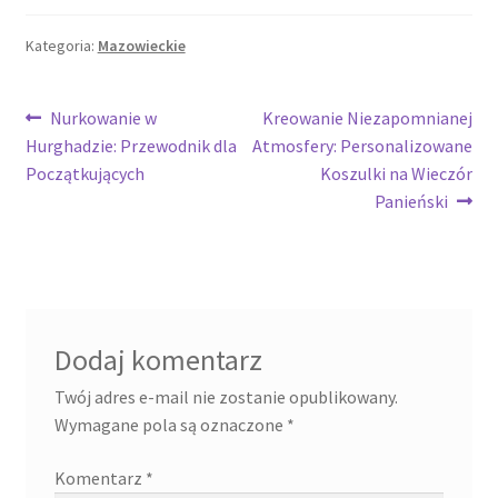
Kategoria:
Mazowieckie
Nawigacja
Poprzedni
Następny
Nurkowanie w
Kreowanie Niezapomnianej
wpis:
wpis:
Hurghadzie: Przewodnik dla
Atmosfery: Personalizowane
wpisu
Początkujących
Koszulki na Wieczór
Panieński
Dodaj komentarz
Twój adres e-mail nie zostanie opublikowany.
Wymagane pola są oznaczone
*
Komentarz
*