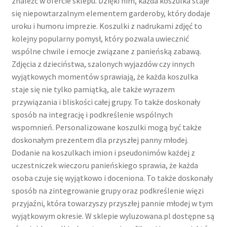
znaleźć w ofercie sklepu. Dzięki nim, każda koszulka staje
się niepowtarzalnym elementem garderoby, który dodaje
uroku i humoru imprezie. Koszulki z nadrukami zdjęć to
kolejny popularny pomysł, który pozwala uwiecznić
wspólne chwile i emocje związane z panieńską zabawą.
Zdjęcia z dzieciństwa, szalonych wyjazdów czy innych
wyjątkowych momentów sprawiają, że każda koszulka
staje się nie tylko pamiątką, ale także wyrazem
przywiązania i bliskości całej grupy. To także doskonały
sposób na integrację i podkreślenie wspólnych
wspomnień. Personalizowane koszulki mogą być także
doskonałym prezentem dla przyszłej panny młodej.
Dodanie na koszulkach imion i pseudonimów każdej z
uczestniczek wieczoru panieńskiego sprawia, że każda
osoba czuje się wyjątkowo i doceniona. To także doskonały
sposób na zintegrowanie grupy oraz podkreślenie więzi
przyjaźni, która towarzyszy przyszłej pannie młodej w tym
wyjątkowym okresie. W sklepie wyluzowana.pl dostępne są