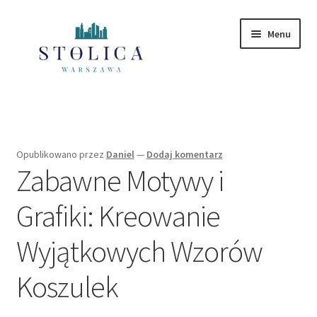
Przejdź
Przejdź
Menu
do
do
nawigacji
treści
Strona główna
Mazowieckie
Opublikowano
przez
Daniel
—
Dodaj komentarz
Zabawne Motywy i
Polityka Prywatności
Grafiki: Kreowanie
Wyjątkowych Wzorów
Koszulek