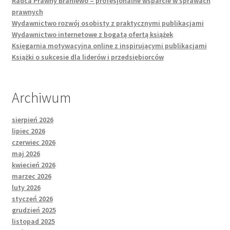
Radca Prawny Braniewo – profesjonalne wsparcie w sprawach
prawnych
Wydawnictwo rozwój osobisty z praktycznymi publikacjami
Wydawnictwo internetowe z bogatą ofertą książek
Księgarnia motywacyjna online z inspirującymi publikacjami
Książki o sukcesie dla liderów i przedsiębiorców
Archiwum
sierpień 2026
lipiec 2026
czerwiec 2026
maj 2026
kwiecień 2026
marzec 2026
luty 2026
styczeń 2026
grudzień 2025
listopad 2025