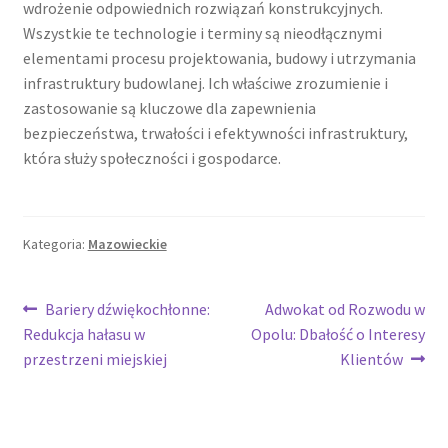
wdrożenie odpowiednich rozwiązań konstrukcyjnych.
Wszystkie te technologie i terminy są nieodłącznymi
elementami procesu projektowania, budowy i utrzymania
infrastruktury budowlanej. Ich właściwe zrozumienie i
zastosowanie są kluczowe dla zapewnienia
bezpieczeństwa, trwałości i efektywności infrastruktury,
która służy społeczności i gospodarce.
Kategoria:
Mazowieckie
Nawigacja
Poprzedni
Następny
Bariery dźwiękochłonne:
Adwokat od Rozwodu w
wpis:
wpis:
Redukcja hałasu w
Opolu: Dbałość o Interesy
wpisu
przestrzeni miejskiej
Klientów