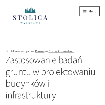
Przejdź
Przejdź
Menu
do
do
nawigacji
treści
Strona główna
Mazowieckie
Opublikowano
przez
Daniel
—
Dodaj komentarz
Zastosowanie badań
Polityka Prywatności
gruntu w projektowaniu
budynków i
infrastruktury