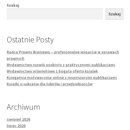
Szukaj
Szukaj
Ostatnie Posty
Radca Prawny Braniewo – profesjonalne wsparcie w sprawach
prawnych
Wydawnictwo rozwój osobisty z praktycznymi publikacjami
Wydawnictwo internetowe z bogatą ofertą książek
Księgarnia motywacyjna online z inspirującymi publikacjami
Książki o sukcesie dla liderów i przedsiębiorców
Archiwum
sierpień 2026
lipiec 2026